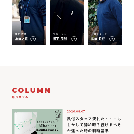
輝女 店長
マネージャー
一般スタッフ
上田店長
坂下 周駿
高田 将好
COLUMN
店長コラム
2026.08.07
風俗スタッフ疲れた・・・も
しかして辞め時？続けるべき
か迷った時の判断基準