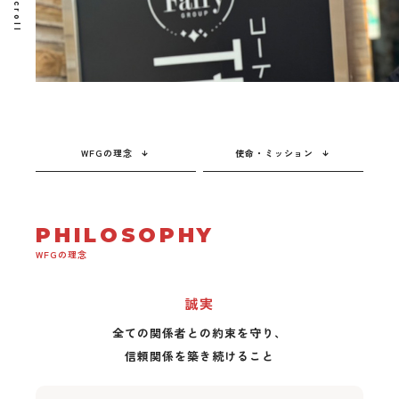
scroll
WFGの理念
使命・ミッション
PHILOSOPHY
WFGの理念
誠実
全ての関係者との約束を守り、
信頼関係を築き続けること