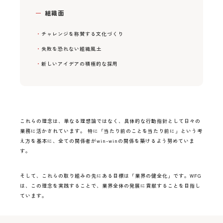
組織面
チャレンジを称賛する文化づくり
失敗を恐れない組織風土
新しいアイデアの積極的な採用
これらの理念は、単なる理想論ではなく、具体的な行動指針として日々の
業務に活かされています。 特に「当たり前のことを当たり前に」という考
え方を基本に、全ての関係者がwin-winの関係を築けるよう努めていま
す。
そして、これらの取り組みの先にある目標は「業界の健全化」です。WFG
は、この理念を実践することで、業界全体の発展に貢献することを目指し
ています。