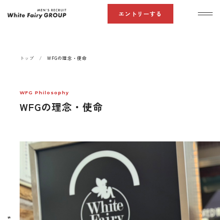
エントリーする
White Fairy GROUP MEN’S RECRUIT
トップ
WFGの理念・使命
WFG Philosophy
WFGの理念・使命