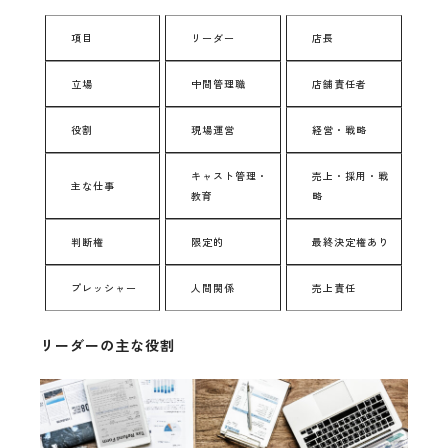
項目
リーダー
店長
立場
中間管理職
店舗責任者
役割
現場運営
経営・戦略
キャスト管理・
売上・採用・戦
主な仕事
教育
略
判断権
限定的
最終決定権あり
プレッシャー
人間関係
売上責任
リーダーの主な役割