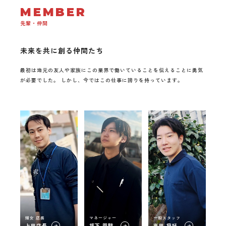
MEMBER
先輩・仲間
未来を共に創る仲間たち
最初は地元の友人や家族にこの業界で働いていることを伝えることに勇気
が必要でした。 しかし、今ではこの仕事に誇りを持っています。
輝女 店長
マネージャー
一般スタッフ
上田店長
坂下 周駿
高田 将好