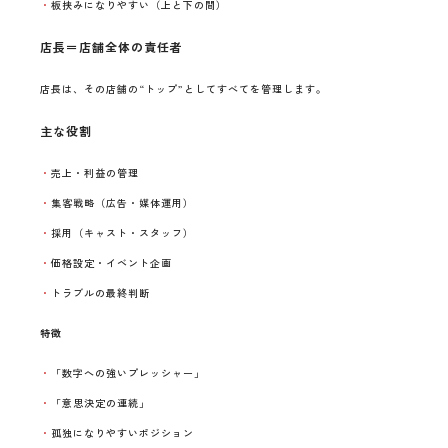
板挟みになりやすい（上と下の間）
店長＝店舗全体の責任者
店長は、その店舗の“トップ”としてすべてを管理します。
主な役割
売上・利益の管理
集客戦略（広告・媒体運用）
採用（キャスト・スタッフ）
価格設定・イベント企画
トラブルの最終判断
特徴
「数字への強いプレッシャー」
「意思決定の連続」
孤独になりやすいポジション